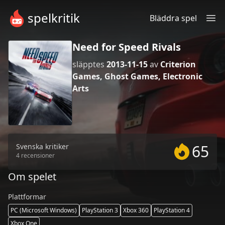
spelkritik
Bläddra spel
Need for Speed Rivals
släpptes
2013-11-15
av
Criterion
Games, Ghost Games, Electronic
Arts
65
Svenska kritiker
4 recensioner
Om spelet
Plattformar
PC (Microsoft Windows)
PlayStation 3
Xbox 360
PlayStation 4
Xbox One