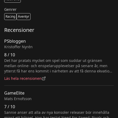
Genrer
Racing
Äventyr
Recensioner
PSbloggen
Kristoffer Nyrén
8 / 10
Det har pratats mycket om spel som suddar ut gränsen
mellan online- och enspelarupplevelser på senare år, men
ytterst få har ens kommit i närheten av att få denna ekvation
att gå ihop. Närmast skul…
Läs hela recensionen
GameElite
Mats Ernofsson
7 / 10
Sannie anser att alla av nya konsoler releaser bör innehålla
minst ett bilspel. Han har testat Need For Speed: Rivals och