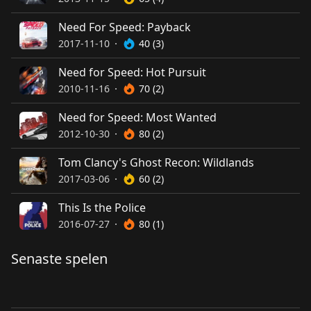
Need For Speed: Payback
År
2017-11-10
40 (3)
Kritiker betyg
Need for Speed: Hot Pursuit
År
2010-11-16
70 (2)
Kritiker betyg
Need for Speed: Most Wanted
År
2012-10-30
80 (2)
Kritiker betyg
Tom Clancy's Ghost Recon: Wildlands
År
2017-03-06
60 (2)
Kritiker betyg
This Is the Police
År
2016-07-27
80 (1)
Kritiker betyg
Senaste spelen