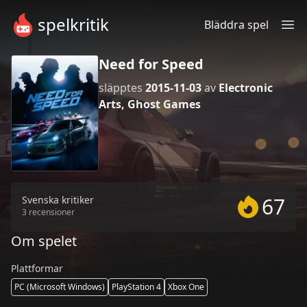
Need for Speed Recensioner | Spelkritik
spelkritik
Bläddra spel
Need for Speed
släpptes
2015-11-03
av
Electronic
Arts, Ghost Games
67
Svenska kritiker
3
recensioner
Om spelet
Plattformar
PC (Microsoft Windows)
PlayStation 4
Xbox One