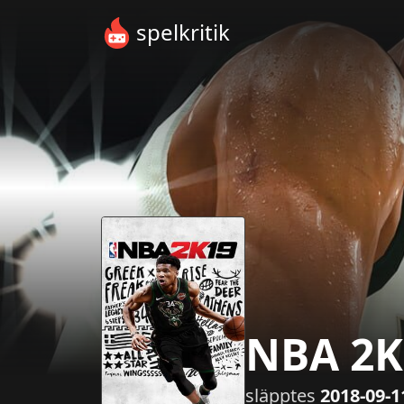
NBA 2K19 Recensioner | Spelkritik
spelkritik
NBA 2K
släpptes
2018-09-1