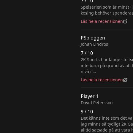
7
/
10
Spelserien som är minst li
kosing behöver spenderas 
Läs hela recensionen
PSbloggen
Johan Lindros
7
/
10
2K Sports har länge stolt
inte bara på grund av att El
nivå i …
Läs hela recensionen
Player 1
David Petersson
9
/
10
Det känns inte som det va
jag minns så tydligt 2K G
alltid satsade på att vara 