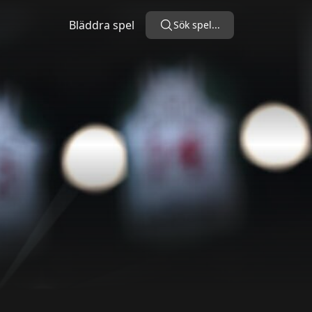
Bläddra spel
Sök spel...