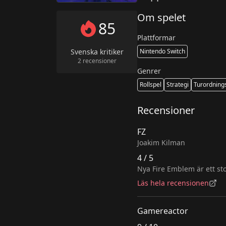
Om spelet
85
Plattformar
Svenska kritiker
Nintendo Switch
2
recensioner
Genrer
Rollspel
Strategi
Turordning
Recensioner
FZ
Joakim Kilman
4
/
5
Nya Fire Emblem är ett stor
Läs hela recensionen
Gamereactor