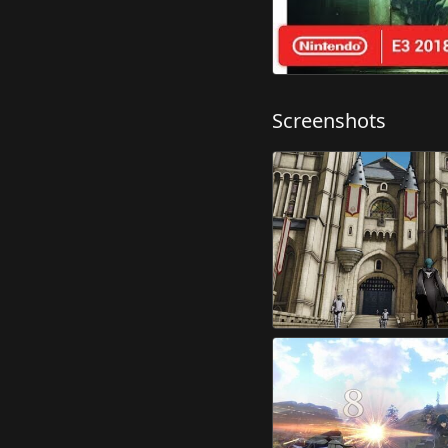
Screenshots