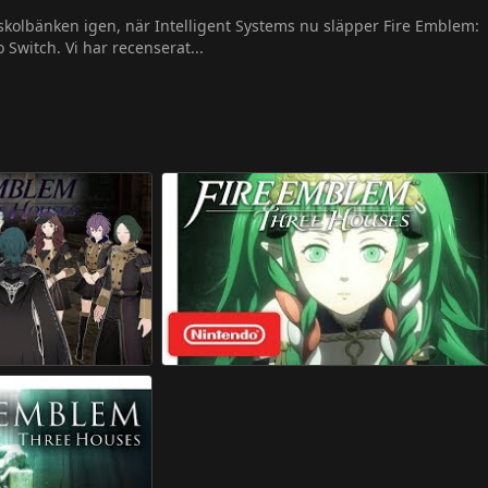
i skolbänken igen, när Intelligent Systems nu släpper Fire Emblem:
 Switch. Vi har recenserat...