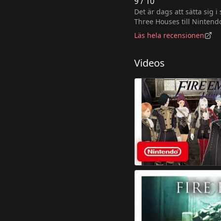
9
/
10
Det är dags att sätta sig 
Three Houses till Nintendo
Läs hela recensionen
Videos