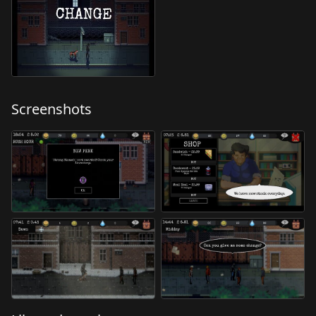
Screenshots