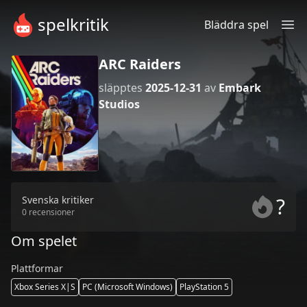
ARC Raiders Recensioner | Spelkritik
spelkritik
Bläddra spel
ARC Raiders
släpptes
2025-12-31
av
Embark
Studios
?
Svenska kritiker
0
recensioner
Om spelet
Plattformar
Xbox Series X|S
PC (Microsoft Windows)
PlayStation 5